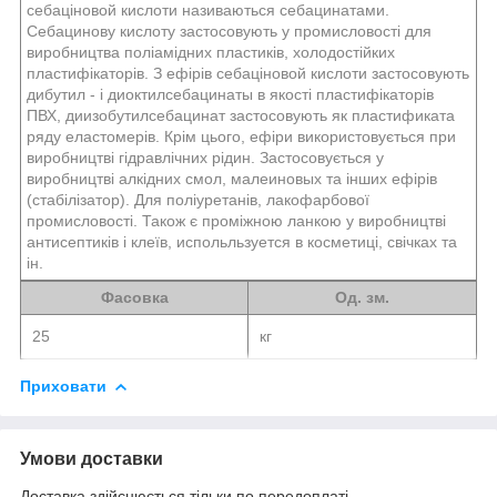
себаціновой кислоти називаються себацинатами.
Себацинову кислоту застосовують у промисловості для
виробництва поліамідних пластиків, холодостійких
пластифікаторів. З ефірів себаціновой кислоти застосовують
дибутил - і диоктилсебацинаты в якості пластифікаторів
ПВХ, диизобутилсебацинат застосовують як пластификата
ряду еластомерів. Крім цього, ефіри використовується при
виробництві гідравлічних рідин. Застосовується у
виробництві алкідних смол, малеиновых та інших ефірів
(стабілізатор). Для поліуретанів, лакофарбової
промисловості. Також є проміжною ланкою у виробництві
антисептиків і клеїв, испольльзуется в косметиці, свічках та
ін.
Фасовка
Од. зм.
25
кг
Приховати
Умови доставки
Доставка здійснюється тільки по передоплаті.