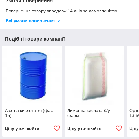
Умови повернення
Повернення товару впродовж 14 днів за домовленістю
Всі умови повернення
Подібні товари компанії
Азотна кислота хч (фас.
Лимонна кислота б/у
Орт
1л)
фарм.
13.
Ціну уточнюйте
Ціну уточнюйте
Цін