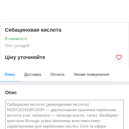
Себациновая кислота
В наявності
Опт і роздріб
Ціну уточнюйте
Опис
Доставка
Оплата
Умови повернення
Опис
Себацінова кислота (декандиовая кислота)
НООС(СН2)8СООН — двухосновная гранична карбонова
кислота (лат. sebaceus — свічкова масло, сало). Безбарвні
кристали Володіє усіма хімічними властивостями,
характерними для карбонових кислот. Солі та ефіри