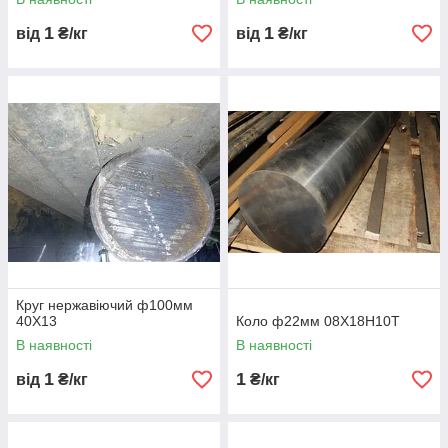
1
1
від
₴/кг
від
₴/кг
Круг нержавіючий ф100мм
40Х13
Коло ф22мм 08Х18Н10Т
В наявності
В наявності
1
1
від
₴/кг
₴/кг