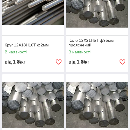
Коло 12Х21Н5Т ф95мм
Круг 12Х18Н10Т ф2мм
прояснений
В наявності
В наявності
1
1
від
₴/кг
від
₴/кг