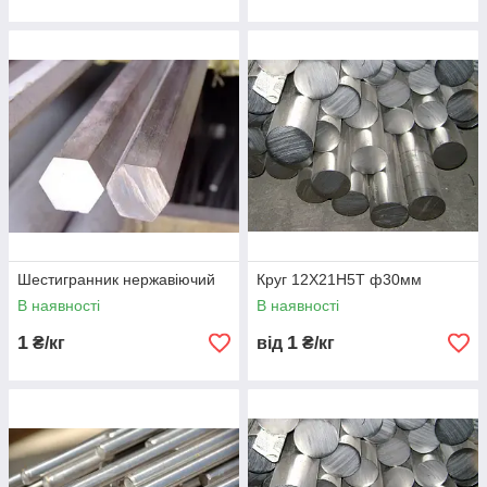
Шестигранник нержавіючий
Круг 12Х21Н5Т ф30мм
В наявності
В наявності
1
1
₴/кг
від
₴/кг