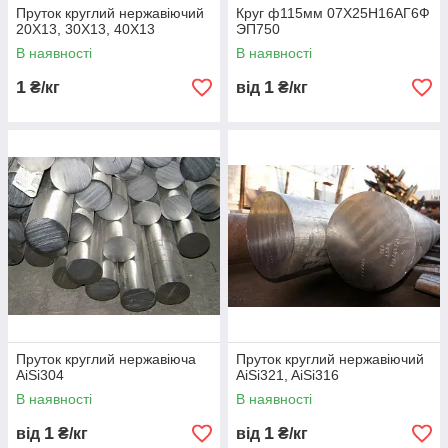
Пруток круглий нержавіючий
Круг ф115мм 07Х25Н16АГ6Ф
20Х13, 30Х13, 40Х13
ЭП750
В наявності
В наявності
1
1
₴/кг
від
₴/кг
Пруток круглий нержавіюча
Пруток круглий нержавіючий
AiSi304
AiSi321, AiSi316
В наявності
В наявності
1
1
від
₴/кг
від
₴/кг