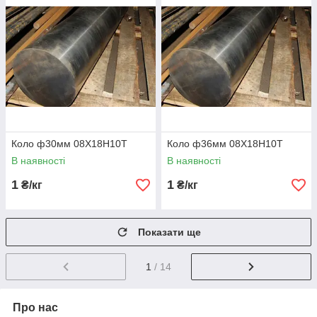
Коло ф30мм 08Х18Н10Т
Коло ф36мм 08Х18Н10Т
В наявності
В наявності
1
1
₴/кг
₴/кг
Показати ще
1
/ 14
Про нас