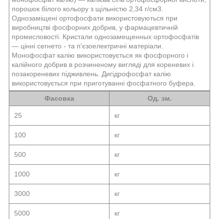
порошок білого кольору з щільністю 2,34 г/см3.
Однозаміщені ортофосфати використовуються при
виробництві фосфорних добрив, у фармацевтичній
промисловості. Кристали однозамещенных ортофосфатів
— цінні сегнето - та п'єзоелектричні матеріали.
Монофосфат калію використовується як фосфорного і
калійного добрив в розчиненому вигляді для кореневих і
позакореневих підживлень. Дигідрофосфат калію
використовується при приготуванні фосфатного буфера.
Фасовка
Од. зм.
25
кг
100
кг
500
кг
1000
кг
3000
кг
5000
кг