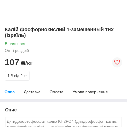
Калій фосфорнокислий 1-замещенный тих
(Ізраїль)
В наявності
Опт і роздріб
107
₴/кг
1 ₴
від 2 кг
Опис
Доставка
Оплата
Умови повернення
Опис
Дигидроортофосфат калію KH2PO4 (дигідрофосфат калію,
монофосфат калію) — калієва сіль ортофосфорної кислоти;