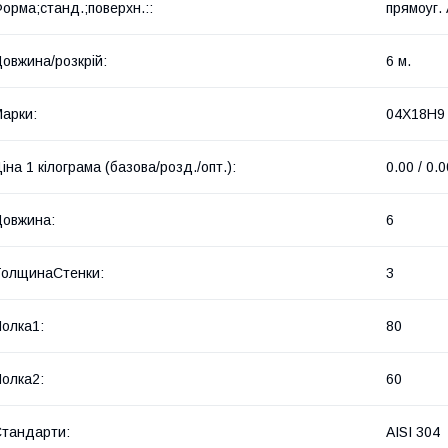
орма;станд.;поверхн.::
прямоуг. 
овжина/розкрій:
6 м.
арки:
04Х18Н9
іна 1 кілограма (базова/розд./опт.):
0.00 / 0.0
овжина:
6
олщинаСтенки:
3
олка1:
80
олка2:
60
тандарти:
AISI 304