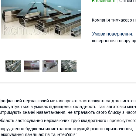
В наявності
Оптом і 
Компанія тимчасово 
повернення товару п
рофільний нержавіючий металопрокат застосовується для виготовл
ксплуатуються в умовах підвищеної складності. Такі заготовки міцні 
итримують значні навантаження, не втрачають свого блиску з часо
бласть застосування нержавіючих труб квадратного і прямокутного
порудження будівельних металоконструкцій різного призначення;
екорування ландшафтів та інтер'єрів;