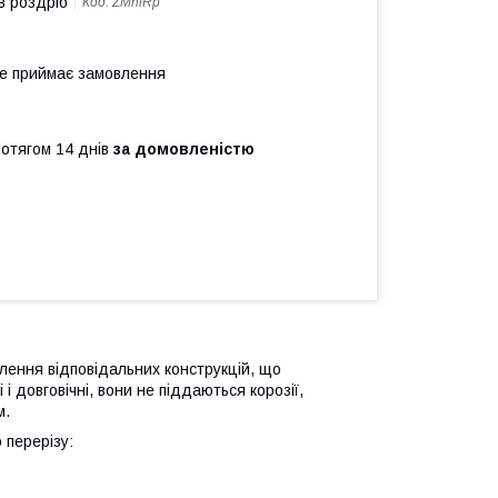
в роздріб
Код:
ZMniRp
не приймає замовлення
ротягом 14 днів
за домовленістю
ення відповідальних конструкцій, що
і довговічні, вони не піддаються корозії,
м.
 перерізу: