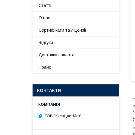
Статті
О нас
Сертифікати та ліцензії
Відгуки
Доставка і оплата
Прайс
КОНТАКТИ
П
е
в
ТОВ "КиевЦветМет"
О
с
д