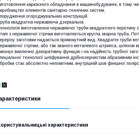
иготовлення каркасного обладнання в машинобудуванні, в тому чис
иробництво елементів санітарно-технічних систем;
порудження огороджувальних конструкцій.
руба квадратна нержавіюча дзеркальна
ехнологія виготовлення нержавіючої труби квадратного перетину с
тапі з нержавіючої стрічки виготовляється кругла зварна труба. П
ерерізу заготовки надається прямокутний вид. Квадратні труби ве
ержавіючої стрічки, або так званого металевого штрипса, шляхом 
иконує виключно декоративну функцію і на надійність трубної заго
пеціальної технології шліфування дрібнозернистим абразивним інс
бробки стає абсолютно непомітним, внутрішній шов фінішної поліро
арактеристики
Користувальницькі характеристики