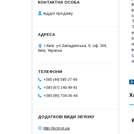
в
в
відділ продажу
с
Т
Т
е
п
н
г.Київ, ул.Западинська, 5, оф. 301,
в
Київ, Україна
с
о
+380 (44) 585-27-66
+380 (67) 240-49-91
Х
+380 (96) 704-36-44
http://kcm.in.ua