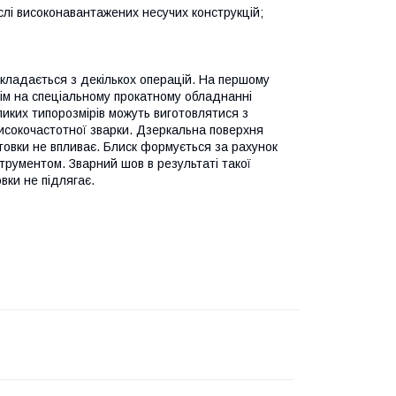
лі високонавантажених несучих конструкцій;
кладається з декількох операцій. На першому
отім на спеціальному прокатному обладнанні
ликих типорозмірів можуть виготовлятися з
високочастотної зварки. Дзеркальна поверхня
товки не впливає. Блиск формується за рахунок
трументом. Зварний шов в результаті такої
вки не підлягає.