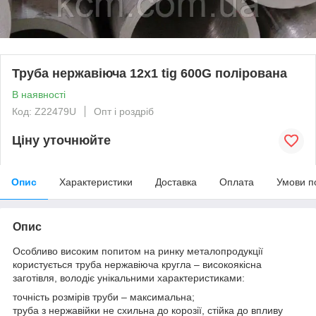
Труба нержавіюча 12х1 tig 600G полірована
В наявності
Код: Z22479U
Опт і роздріб
Ціну уточнюйте
Опис
Характеристики
Доставка
Оплата
Умови п
Опис
Особливо високим попитом на ринку металопродукції
користується труба нержавіюча кругла – високоякісна
заготівля, володіє унікальними характеристиками:
точність розмірів труби – максимальна;
труба з нержавійки не схильна до корозії, стійка до впливу