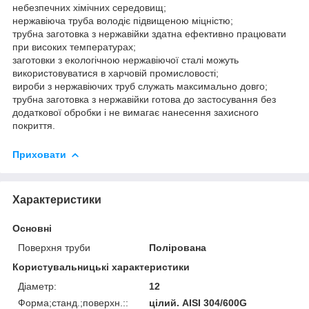
небезпечних хімічних середовищ;
нержавіюча труба володіє підвищеною міцністю;
трубна заготовка з нержавійки здатна ефективно працювати
при високих температурах;
заготовки з екологічною нержавіючої сталі можуть
використовуватися в харчовій промисловості;
вироби з нержавіючих труб служать максимально довго;
трубна заготовка з нержавійки готова до застосування без
додаткової обробки і не вимагає нанесення захисного
покриття.
Приховати
Характеристики
Основні
Поверхня труби
Полірована
Користувальницькі характеристики
Діаметр:
12
Форма;станд.;поверхн.::
цілий. AISI 304/600G