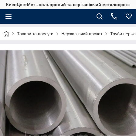
КиевЦветМет - кольоровий та нержавіючий металопрокат. Ки
Товари та послуги
Нержавіючий прокат
Труби нержа