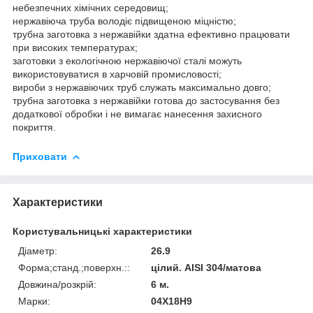
небезпечних хімічних середовищ;
нержавіюча труба володіє підвищеною міцністю;
трубна заготовка з нержавійки здатна ефективно працювати
при високих температурах;
заготовки з екологічною нержавіючої сталі можуть
використовуватися в харчовій промисловості;
вироби з нержавіючих труб служать максимально довго;
трубна заготовка з нержавійки готова до застосування без
додаткової обробки і не вимагає нанесення захисного
покриття.
Приховати
Характеристики
Користувальницькі характеристики
Діаметр:
26.9
Форма;станд.;поверхн.::
цілий. AISI 304/матова
Довжина/розкрій:
6 м.
Марки:
04Х18Н9