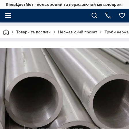
КиевЦветМет - кольоровий та нержавіючий металопрокат. Ки
Товари та послуги
Нержавіючий прокат
Труби нержа