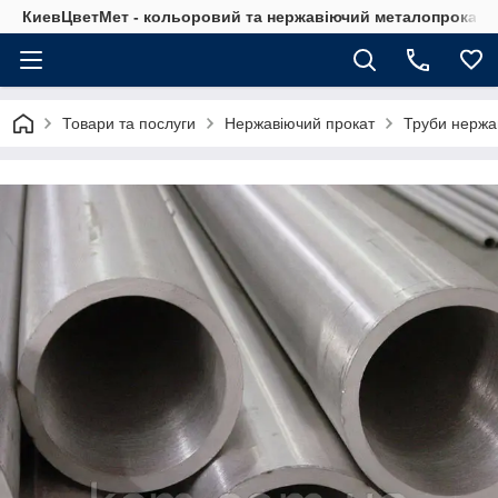
КиевЦветМет - кольоровий та нержавіючий металопрокат. Ки
Товари та послуги
Нержавіючий прокат
Труби нержа