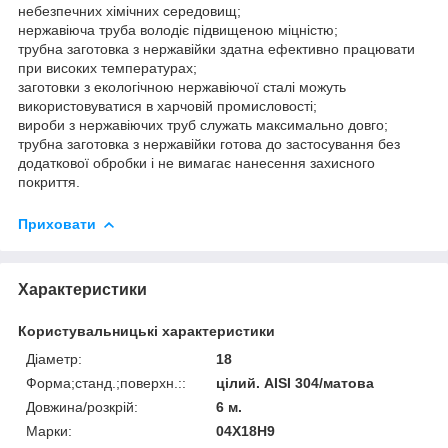
небезпечних хімічних середовищ;
нержавіюча труба володіє підвищеною міцністю;
трубна заготовка з нержавійки здатна ефективно працювати
при високих температурах;
заготовки з екологічною нержавіючої сталі можуть
використовуватися в харчовій промисловості;
вироби з нержавіючих труб служать максимально довго;
трубна заготовка з нержавійки готова до застосування без
додаткової обробки і не вимагає нанесення захисного
покриття.
Приховати
Характеристики
Користувальницькі характеристики
Діаметр:
18
Форма;станд.;поверхн.::
цілий. AISI 304/матова
Довжина/розкрій:
6 м.
Марки:
04Х18Н9