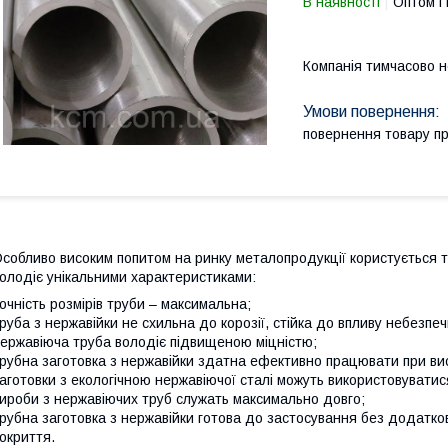
В наявності
Оптом і 
Компанія тимчасово 
повернення товару п
собливо високим попитом на ринку металопродукції користується тр
олодіє унікальними характеристиками:
очність розмірів труби – максимальна;
руба з нержавійки не схильна до корозії, стійка до впливу небезпе
ержавіюча труба володіє підвищеною міцністю;
рубна заготовка з нержавійки здатна ефективно працювати при ви
аготовки з екологічною нержавіючої сталі можуть використовуватис
ироби з нержавіючих труб служать максимально довго;
рубна заготовка з нержавійки готова до застосування без додатко
окриття.