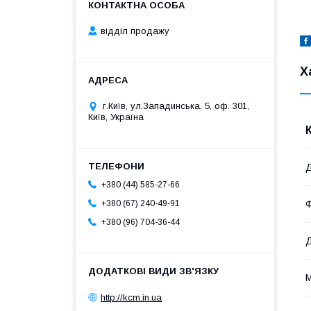
відділ продажу
Х
г.Київ, ул.Западинська, 5, оф. 301,
Київ, Україна
Д
+380 (44) 585-27-66
Ф
+380 (67) 240-49-91
+380 (96) 704-36-44
Д
М
http://kcm.in.ua