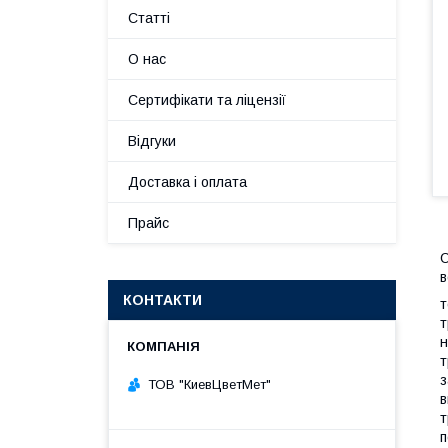
Статті
О нас
Сертифікати та ліцензії
Відгуки
Доставка і оплата
Прайс
О
в
КОНТАКТИ
т
т
н
т
з
ТОВ "КиевЦветМет"
в
т
п