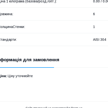
іна 1 кілограма (базова/розд./опт.):
0.00 / 0.0
овжина:
6
олщинаСтенки:
1
тандарти:
AISI 304
нформація для замовлення
іна:
Ціну уточнюйте