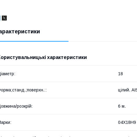
арактеристики
Користувальницькі характеристики
іаметр:
18
орма;станд.;поверхн.::
цілий. AI
овжина/розкрій:
6 м.
арки:
04X18H9