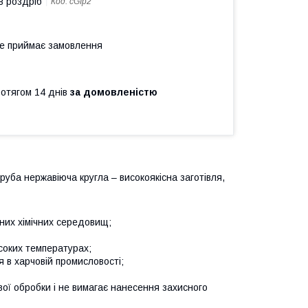
в роздріб
Код:
cGIp2
не приймає замовлення
ротягом 14 днів
за домовленістю
уба нержавіюча кругла – високоякісна заготівля,
чних хімічних середовищ;
соких температурах;
я в харчовій промисловості;
вої обробки і не вимагає нанесення захисного