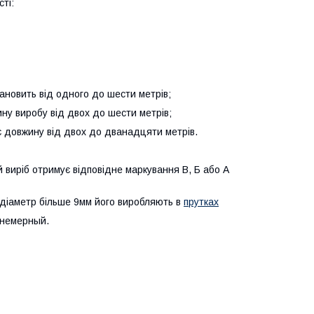
ті:
ановить від одного до шести метрів;
ину виробу від двох до шести метрів;
ає довжину від двох до дванадцяти метрів.
ий виріб отримує відповідне маркування В, Б або А
ж діаметр більше 9мм його виробляють в
прутках
і немерный.