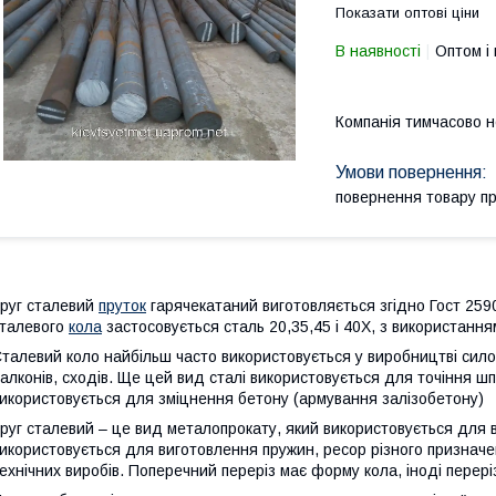
Показати оптові ціни
В наявності
Оптом і 
Компанія тимчасово 
повернення товару п
руг сталевий
пруток
гарячекатаний виготовляється згідно Гост 259
талевого
кола
застосовується сталь 20,35,45 і 40Х, з використання
талевий коло найбільш часто використовується у виробництві сило
алконів, сходів. Ще цей вид сталі використовується для точіння шпил
икористовується для зміцнення бетону (армування залізобетону)
руг сталевий – це вид металопрокату, який використовується для 
икористовується для виготовлення пружин, ресор різного призначен
ехнічних виробів. Поперечний переріз має форму кола, іноді перері