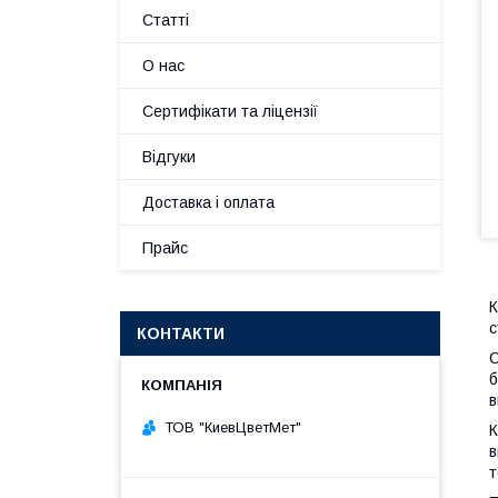
Статті
О нас
Сертифікати та ліцензії
Відгуки
Доставка і оплата
Прайс
К
с
КОНТАКТИ
С
б
в
ТОВ "КиевЦветМет"
К
в
т