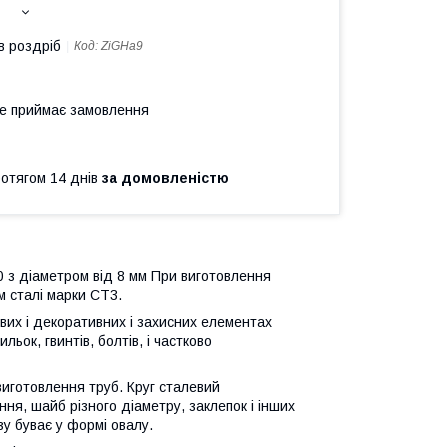
в роздріб
Код:
ZiGHa9
не приймає замовлення
ротягом 14 днів
за домовленістю
0 з діаметром від 8 мм При виготовлення
м сталі марки СТ3.
вих і декоративних і захисних елементах
ьок, гвинтів, болтів, і частково
виготовлення труб. Круг сталевий
ня, шайб різного діаметру, заклепок і інших
зу буває у формі овалу.