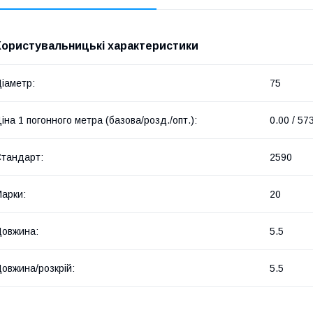
Користувальницькі характеристики
іаметр:
75
іна 1 погонного метра (базова/розд./опт.):
0.00 / 57
тандарт:
2590
арки:
20
овжина:
5.5
овжина/розкрій:
5.5