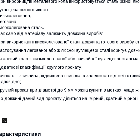
ри виробництві металевого кола використовується сталь різної якос
углецева різного якості
изьколегована,
егована
исоколегована сталь.
ак само від матеріалу залежить довжина виробів:
ри використанні високолегованої сталі довжина готового виробу ст
астосування легованої або ж якісної вуглецевої сталі коригує довж
талевий коло з низьколегованої або звичайної вуглецевої сталі м
одаткові класифікації круглого прокату:
очність – звичайна, підвищена і висока, в залежності від неї готов
ідповідно;
руглий прокат при діаметрі до 9 мм можна купити в мотках, якщо 
о довжині даний вид прокату ділиться на :мірний, кратний мірної 
арактеристики