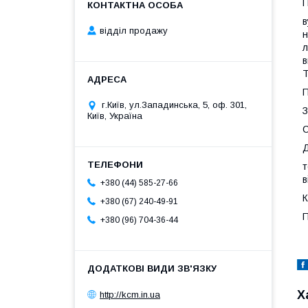
П
в
відділ продажу
н
л
в
Т
П
г.Київ, ул.Западинська, 5, оф. 301,
З
Київ, Україна
С
Д
т
в
+380 (44) 585-27-66
К
+380 (67) 240-49-91
П
+380 (96) 704-36-44
Х
http://kcm.in.ua