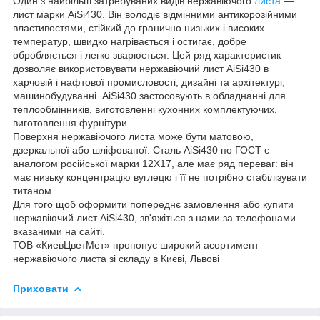
Один з найбільш затребуваних видів нержавіючого
листа
—
лист марки AiSi430. Він володіє відмінними антикорозійними
властивостями, стійкий до гранично низьких і високих
температур, швидко нагрівається і остигає, добре
обробляється і легко зварюється. Цей ряд характеристик
дозволяє використовувати нержавіючий лист AiSi430 в
харчовій і нафтової промисловості, дизайні та архітектурі,
машинобудуванні. AiSi430 застосовують в обладнанні для
теплообмінників, виготовленні кухонних комплектуючих,
виготовлення фурнітури.
Поверхня нержавіючого листа може бути матовою,
дзеркальної або шліфованої. Сталь AiSi430 по ГОСТ є
аналогом російської марки 12Х17, але має ряд переваг: він
має низьку концентрацію вуглецю і її не потрібно стабілізувати
титаном.
Для того щоб оформити попереднє замовлення або купити
нержавіючий лист AiSi430, зв'яжіться з нами за телефонами
вказаними на сайті.
ТОВ «КиевЦветМет» пропонує широкий асортимент
нержавіючого листа зі складу в Києві, Львові
Приховати