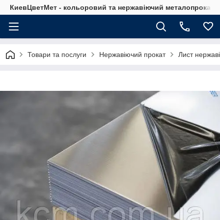
КиевЦветМет - кольоровий та нержавіючий металопрокат. Ки
Товари та послуги
Нержавіючий прокат
Лист нержав