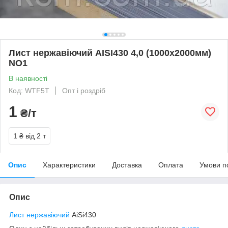
Лист нержавіючий AISI430 4,0 (1000х2000мм)
NO1
В наявності
Код: WTF5T
Опт і роздріб
1
₴/т
1 ₴
від 2 т
Опис
Характеристики
Доставка
Оплата
Умови п
Опис
Лист нержавіючий
AiSi430