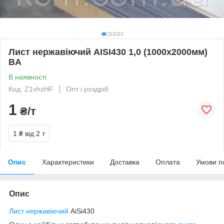
Лист нержавіючий AISI430 1,0 (1000х2000мм)
BA
В наявності
Код: Z1vhzHF
Опт і роздріб
1
₴/т
1 ₴
від 2 т
Опис
Характеристики
Доставка
Оплата
Умови п
Опис
Лист нержавіючий
AiSi430