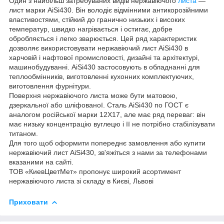
Один з найбільш затребуваних видів нержавіючого
листа
—
лист марки AiSi430. Він володіє відмінними антикорозійними
властивостями, стійкий до гранично низьких і високих
температур, швидко нагрівається і остигає, добре
обробляється і легко зварюється. Цей ряд характеристик
дозволяє використовувати нержавіючий лист AiSi430 в
харчовій і нафтової промисловості, дизайні та архітектурі,
машинобудуванні. AiSi430 застосовують в обладнанні для
теплообмінників, виготовленні кухонних комплектуючих,
виготовлення фурнітури.
Поверхня нержавіючого листа може бути матовою,
дзеркальної або шліфованої. Сталь AiSi430 по ГОСТ є
аналогом російської марки 12Х17, але має ряд переваг: він
має низьку концентрацію вуглецю і її не потрібно стабілізувати
титаном.
Для того щоб оформити попереднє замовлення або купити
нержавіючий лист AiSi430, зв'яжіться з нами за телефонами
вказаними на сайті.
ТОВ «КиевЦветМет» пропонує широкий асортимент
нержавіючого листа зі складу в Києві, Львові
Приховати