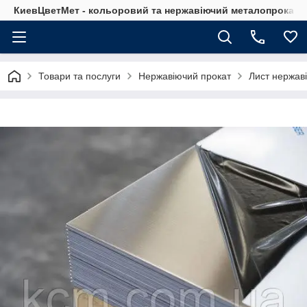
КиевЦветМет - кольоровий та нержавіючий металопрокат. Ки
Товари та послуги
Нержавіючий прокат
Лист нержав