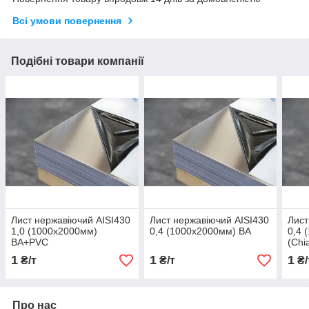
Всі умови повернення
Подібні товари компанії
Лист нержавіючий AISI430
Лист нержавіючий AISI430
Лист
1,0 (1000х2000мм)
0,4 (1000х2000мм) BA
0,4 
BA+PVC
(Chi
1
1
1
₴/т
₴/т
₴/
Про нас