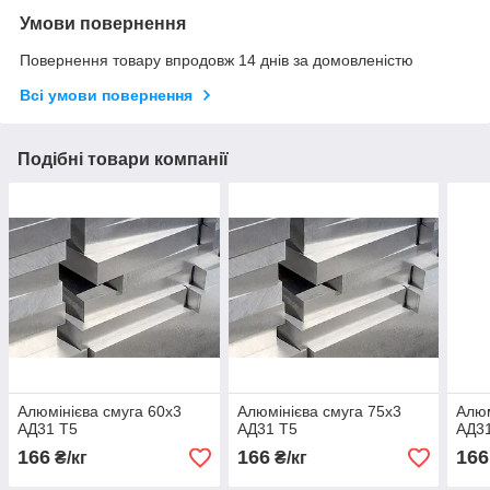
Умови повернення
Повернення товару впродовж 14 днів за домовленістю
Всі умови повернення
Подібні товари компанії
Алюмінієва смуга 60х3
Алюмінієва смуга 75х3
Алюм
АД31 Т5
АД31 Т5
АД3
166
166
166
₴/кг
₴/кг