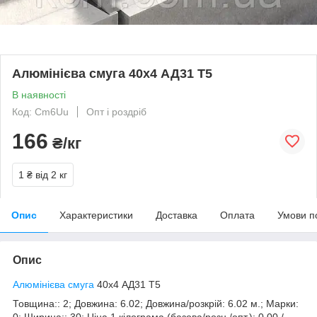
Алюмінієва смуга 40х4 АД31 Т5
В наявності
Код: Cm6Uu
Опт і роздріб
166
₴/кг
1 ₴
від 2 кг
Опис
Характеристики
Доставка
Оплата
Умови п
Опис
Алюмінієва смуга
40х4 АД31 Т5
Товщина:: 2; Довжина: 6.02; Довжина/розкрій: 6.02 м.; Марки:
0; Ширина:: 30; Ціна 1 кілограма (базова/розн./опт.): 0.00 /