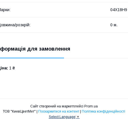
арки:
04Х18Н9
овжина/розкрій:
0 м.
нформація для замовлення
іна:
1 ₴
Сайт створений на маркетплейсі
Prom.ua
ТОВ "КиевЦветМет" |
Поскаржитися на контент
|
Політика конфіденційності
Select Language
▼