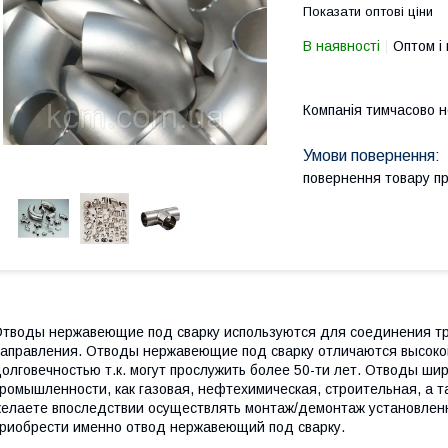
Показати оптові ціни
В наявності
Оптом і 
Компанія тимчасово 
повернення товару п
тводы нержавеющие под сварку используются для соединения тру
аправления. Отводы нержавеющие под сварку отличаются высоко
олговечностью т.к. могут прослужить более 50-ти лет. Отводы ши
ромышленности, как газовая, нефтехимическая, строительная, а 
елаете впоследствии осуществлять монтаж/демонтаж установленн
риобрести именно отвод нержавеющий под сварку.