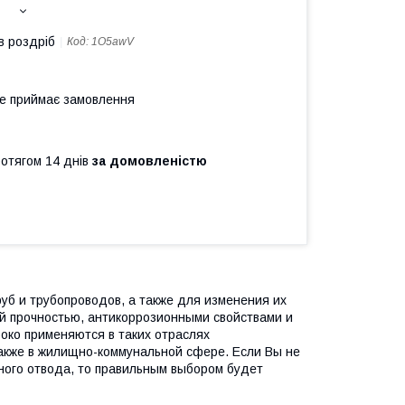
в роздріб
Код:
1O5awV
не приймає замовлення
ротягом 14 днів
за домовленістю
б и трубопроводов, а также для изменения их
й прочностью, антикоррозионными свойствами и
роко применяются в таких отраслях
также в жилищно-коммунальной сфере. Если Вы не
ого отвода, то правильным выбором будет