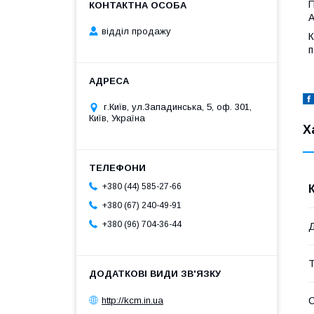
П
A
відділ продажу
К
п
г.Київ, ул.Западинська, 5, оф. 301,
Київ, Україна
Х
+380 (44) 585-27-66
+380 (67) 240-49-91
+380 (96) 704-36-44
Д
Т
http://kcm.in.ua
С