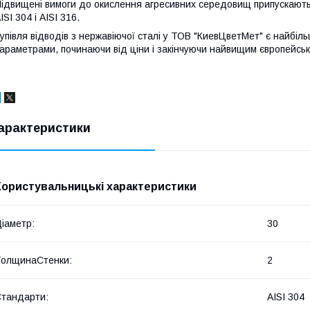
ідвищені вимоги до окислення агресивних середовищ припускають 
ISI 304 і AISI 316.
упівля відводів з нержавіючої сталі у ТОВ "КиевЦветМет" є найбіл
араметрами, починаючи від ціни і закінчуючи найвищим європейськи
арактеристики
Користувальницькі характеристики
іаметр:
30
олщинаСтенки:
2
тандарти:
AISI 304