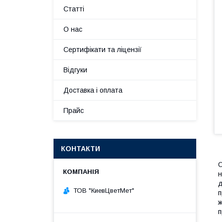
Статті
О нас
Сертифікати та ліцензії
Відгуки
Доставка і оплата
Прайс
КОНТАКТИ
О
н
д
ТОВ "КиевЦветМет"
п
ж
п