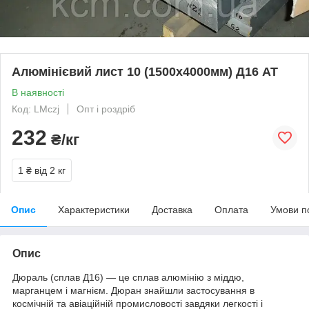
Алюмінієвий лист 10 (1500х4000мм) Д16 АТ
В наявності
Код: LMczj
Опт і роздріб
232
₴/кг
1 ₴
від 2 кг
Опис
Характеристики
Доставка
Оплата
Умови п
Опис
Дюраль (сплав Д16) — це сплав алюмінію з міддю,
марганцем і магнієм. Дюран знайшли застосування в
космічній та авіаційній промисловості завдяки легкості і