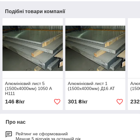
Подібні товари компанії
Алюмінієвий лист 5
Алюмінієвий лист 1
Алюм
(1500х4000мм) 1050 А
(1500х4000мм) Д16 АТ
(150
Н111
146
301
232
₴/кг
₴/кг
Про нас
Рейтинг не сформований
Менше 5 відгуків за останній рік