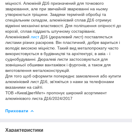
міцності. Алюміній Д16 призначений для точкового
зварювання, але при звичайній зварюванні на ньому
утворюються тріщини. Завдяки термічній обробці та
спеціальним складом, алюмінієвий сплав Д16 отримує
відмінні механічні властивості. Для поліпшення опірності до
корозії, сплав піддають штучному состаріваніє.
Алюмінієвий
лист
Д16 (дюралевий лист) поставляється
листами різних раскроев. Він пластичний, добре вариться і
володіє високою міцністю. Такий вид металопрокату часто
використовується в будівництві та архітектурі, в авіа - і
суднобудуванні. Дюралеві листи застосовуються для
зовнішньої обшивки вантажівок і фургонів, а також для
виготовлення металоконструкцій.
Для того щоб оформити попереднє замовлення або купити
алюмінієвий лист Д16, зв'яжіться з нами за телефонами
вказаними на сайті.
ТОВ «КиевЦветМет» пропонує широкий асортимент
алюмінієвого листа Д16/2024/2017
Приховати
Характеристики