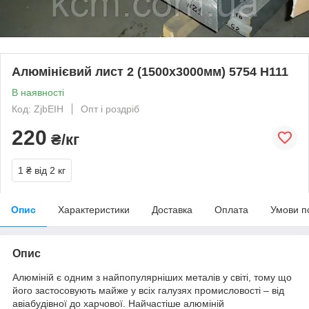
Алюмінієвий лист 2 (1500х3000мм) 5754 Н111
В наявності
Код: ZjbEIH
Опт і роздріб
220
₴/кг
1 ₴
від 2 кг
Опис
Характеристики
Доставка
Оплата
Умови п
Опис
Алюміній є одним з найпопулярніших металів у світі, тому що
його застосовують майже у всіх галузях промисловості – від
авіабудівної до харчової. Найчастіше алюміній