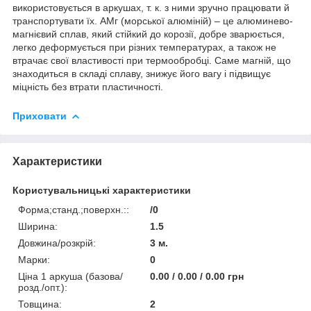
використовується в аркушах, т. к. з ними зручно працювати й
транспортувати їх. АМг (морської алюміній) – це алюминево-
магнієвий сплав, який стійкий до корозії, добре зварюється,
легко деформується при різних температурах, а також не
втрачає свої властивості при термообробці. Саме магній, що
знаходиться в складі сплаву, знижує його вагу і підвищує
міцність без втрати пластичності.
Приховати
Характеристики
Користувальницькі характеристики
Форма;станд.;поверхн.::
/0
Ширина:
1.5
Довжина/розкрій:
3 м.
Марки:
0
Ціна 1 аркуша (базова/
0.00 / 0.00 / 0.00 грн
розд./опт.):
Товщина:
2