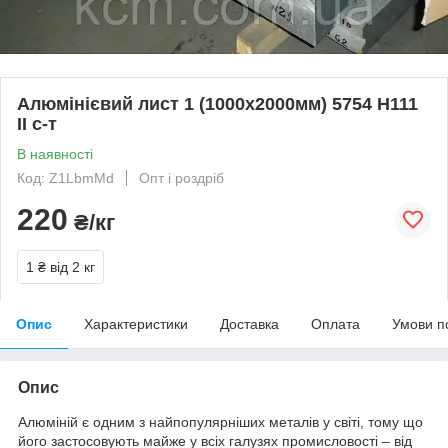
Алюмінієвий лист 1 (1000х2000мм) 5754 Н111
II с-т
В наявності
Код: Z1LbmMd
Опт і роздріб
220
₴/кг
1 ₴
від 2 кг
Опис
Характеристики
Доставка
Оплата
Умови п
Опис
Алюміній є одним з найпопулярніших металів у світі, тому що
його застосовують майже у всіх галузях промисловості – від