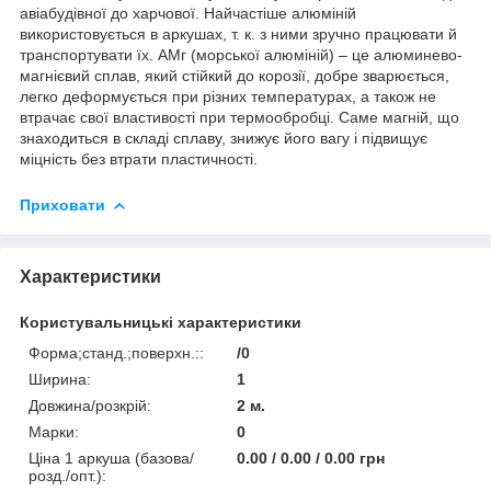
авіабудівної до харчової. Найчастіше алюміній
використовується в аркушах, т. к. з ними зручно працювати й
транспортувати їх. АМг (морської алюміній) – це алюминево-
магнієвий сплав, який стійкий до корозії, добре зварюється,
легко деформується при різних температурах, а також не
втрачає свої властивості при термообробці. Саме магній, що
знаходиться в складі сплаву, знижує його вагу і підвищує
міцність без втрати пластичності.
Приховати
Характеристики
Користувальницькі характеристики
Форма;станд.;поверхн.::
/0
Ширина:
1
Довжина/розкрій:
2 м.
Марки:
0
Ціна 1 аркуша (базова/
0.00 / 0.00 / 0.00 грн
розд./опт.):