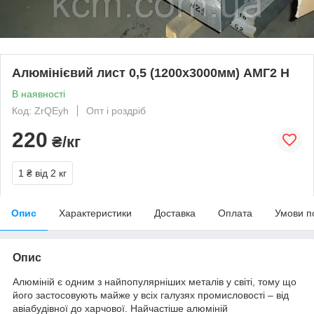
Алюмінієвий лист 0,5 (1200х3000мм) АМГ2 Н
В наявності
Код: ZrQEyh
Опт і роздріб
220
₴/кг
1 ₴
від 2 кг
Опис
Характеристики
Доставка
Оплата
Умови п
Опис
Алюміній є одним з найпопулярніших металів у світі, тому що
його застосовують майже у всіх галузях промисловості – від
авіабудівної до харчової. Найчастіше алюміній