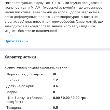
використовується в аркушах, т. к. з ними зручно працювати й
транспортувати їх. АМг (морської алюміній) – це алюминево-
магнієвий сплав, який стійкий до корозії, добре зварюється,
легко деформується при різних температурах, а також не
втрачає свої властивості при термообробці. Саме магній, що
знаходиться в складі сплаву, знижує його вагу і підвищує
міцність без втрати пластичності.
Приховати
Характеристики
Користувальницькі характеристики
Форма;станд.;поверхн.::
/0
Ширина:
1.2
Довжина/розкрій:
3 м.
Марки:
0
Ціна 1 аркуша (базова/
0.00 / 0.00 / 0.00 грн
розд./опт.):
Товщина:
0.5