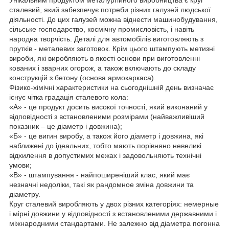
сталевий, який забезпечує потреби різних галузей людської
діяльності. До цих галузей можна віднести машинобудування,
сільське господарство, космічну промисловість, і навіть
народна творчість. Деталі для автомобілів виготовляють з
прутків - металевих заготовок. Крім цього штампують метизні
вироби, які виробляють в якості основи при виготовленні
кованих і зварних огорож, а також включають до складу
конструкцій з бетону (основа армокаркаса).
Фізико-хімічні характеристики на сьогоднішній день визначає
існує чітка градація сталевого кола:
«А» - це продукт досить високої точності, який виконаний у
відповідності з встановленими розмірами (найважливіший
показник – це діаметр і довжина);
«Б» - це вигин виробу, а також його діаметр і довжина, які
наближені до ідеальних, тобто мають порівняно невеликі
відхилення в допустимих межах і задовольняють технічні
умови;
«В» - штампування - найпоширеніший клас, який має
незначні недоліки, такі як рандомное зміна довжини та
діаметру.
Круг сталевий виробляють у двох різних категоріях: немерные
і мірні довжини у відповідності з встановленими державними і
міжнародними стандартами. Не залежно від діаметра погонна