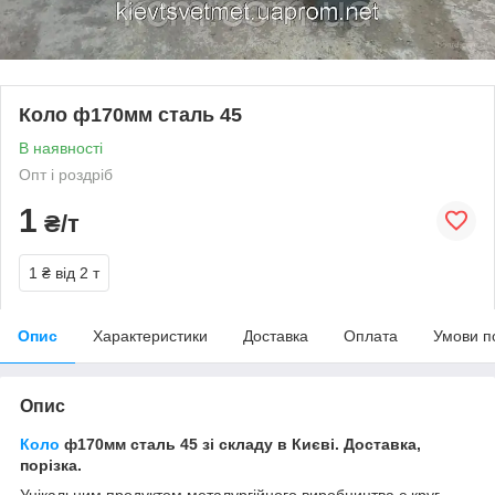
Коло ф170мм сталь 45
В наявності
Опт і роздріб
1
₴/т
1 ₴
від 2 т
Опис
Характеристики
Доставка
Оплата
Умови п
Опис
Коло
ф170мм сталь 45 зі складу в Києві. Доставка,
порізка.
Унікальним продуктом металургійного виробництва є круг