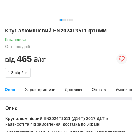
Круг алюмінієвий EN2024T3511 ф10мм
В наявності
Опт і роздріб
465
від
₴/кг
1 ₴
від 2 кг
Опис
Характеристики
Доставка
Оплата
Умови п
Опис
Круг алюмінієвий EN2024T3511 (Д16Т) 2017 Д1Т
в
наявності та під замовлення, доставка по Україні
В соответствии с ГОСТ 21488-97 алюминиевый круг является