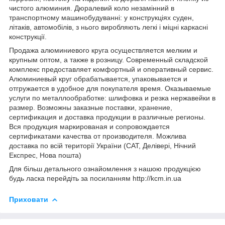
чистого алюминия. Дюралевий коло незамінний в
транспортному машинобудуванні: у конструкціях суден,
літаків, автомобілів, з нього виробляють легкі і міцні каркасні
конструкції.
Продажа алюминиевого круга осуществляется мелким и
крупным оптом, а также в розницу. Современный складской
комплекс предоставляет комфортный и оперативный сервис.
Алюминиевый круг обрабатывается, упаковывается и
отгружается в удобное для покупателя время. Оказываемые
услуги по металлообработке: шлифовка и резка нержавейки в
размер. Возможны заказные поставки, хранение,
сертификация и доставка продукции в различные регионы.
Вся продукция маркированая и сопровождается
сертификатами качества от производителя. Можлива
доставка по всій території України (САТ, Делівері, Нічний
Експрес, Нова пошта)
Для більш детального ознайомлення з нашою продукцією
будь ласка перейдіть за посиланням http://kcm.in.ua
Приховати