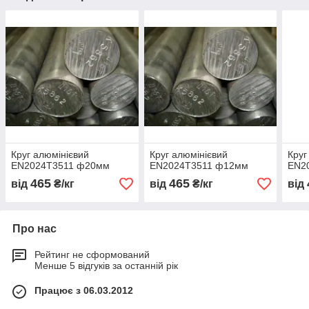
Круг алюмінієвий
Круг алюмінієвий
Круг
EN2024T3511 ф20мм
EN2024T3511 ф12мм
EN2
465
465
від
₴/кг
від
₴/кг
від
Про нас
Рейтинг не сформований
Менше 5 відгуків за останній рік
Працює з 06.03.2012