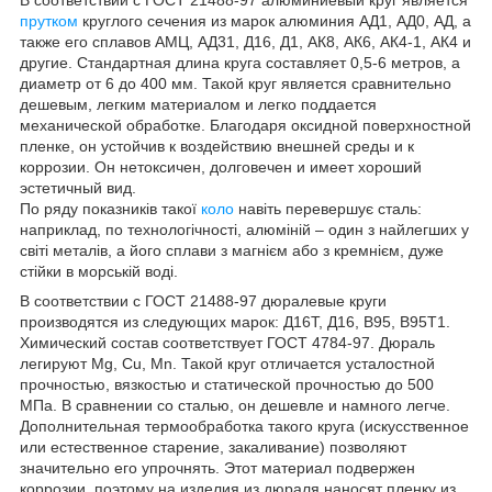
прутком
круглого сечения из марок алюминия АД1, АД0, АД, а
также его сплавов АМЦ, АД31, Д16, Д1, АК8, АК6, АК4-1, АК4 и
другие. Стандартная длина круга составляет 0,5-6 метров, а
диаметр от 6 до 400 мм. Такой круг является сравнительно
дешевым, легким материалом и легко поддается
механической обработке. Благодаря оксидной поверхностной
пленке, он устойчив к воздействию внешней среды и к
коррозии. Он нетоксичен, долговечен и имеет хороший
эстетичный вид.
По ряду показників такої
коло
навіть перевершує сталь:
наприклад, по технологічності, алюміній – один з найлегших у
світі металів, а його сплави з магнієм або з кремнієм, дуже
стійки в морській воді.
В соответствии с ГОСТ 21488-97 дюралевые круги
производятся из следующих марок: Д16Т, Д16, B95, B95T1.
Химический состав соответствует ГОСТ 4784-97. Дюраль
легируют Mg, Cu, Mn. Такой круг отличается усталостной
прочностью, вязкостью и статической прочностью до 500
МПа. В сравнении со сталью, он дешевле и намного легче.
Дополнительная термообработка такого круга (искусственное
или естественное старение, закаливание) позволяют
значительно его упрочнять. Этот материал подвержен
коррозии, поэтому на изделия из дюраля наносят пленку из