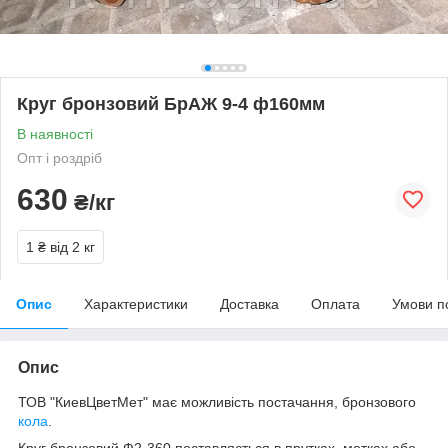
Круг бронзовий БрАЖ 9-4 ф160мм
В наявності
Опт і роздріб
630
₴/кг
1 ₴
від 2 кг
Опис
Характеристики
Доставка
Оплата
Умови п
Опис
ТОВ "КиевЦветМет" має можливість постачання, бронзового
кола
.
Круг бронзовий Ф2-360 поставляється в прутках, мотках або