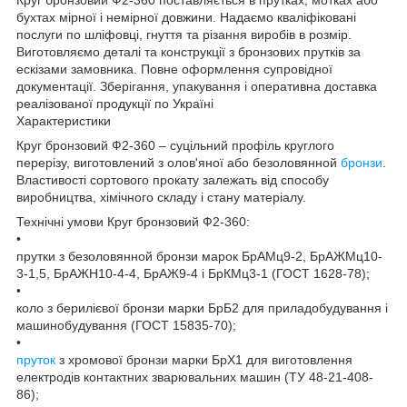
бухтах мірної і немірної довжини. Надаємо кваліфіковані
послуги по шліфовці, гнуття та різання виробів в розмір.
Виготовляємо деталі та конструкції з бронзових прутків за
ескізами замовника. Повне оформлення супровідної
документації. Зберігання, упакування і оперативна доставка
реалізованої продукції по Україні
Характеристики
Круг бронзовий Ф2-360 – суцільний профіль круглого
перерізу, виготовлений з олов'яної або безоловянной
бронзи
.
Властивості сортового прокату залежать від способу
виробництва, хімічного складу і стану матеріалу.
Технічні умови Круг бронзовий Ф2-360:
•
прутки з безоловянной бронзи марок БрАМц9-2, БрАЖМц10-
3-1,5, БрАЖН10-4-4, БрАЖ9-4 і БрКМц3-1 (ГОСТ 1628-78);
•
коло з берилієвої бронзи марки БрБ2 для приладобудування і
машинобудування (ГОСТ 15835-70);
•
пруток
з хромової бронзи марки БрХ1 для виготовлення
електродів контактних зварювальних машин (ТУ 48-21-408-
86);