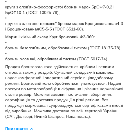
•
круги з олов'яно-фосфористої бронзи марок БрОФ7-0,2 і
БрОФ10-1 (ГОСТ 10025-78);
•
прутки з олов'яно-цинкової бронзи марок Броцинкованная4-3
і БроцинкованнаяС5-5-5 (ГОСТ 6511-60).
Марки і хімічний склад Круг бронзовий Ф2-360:
•
бронзи безолов'яним, оброблювані тиском (ГОСТ 18175-78);
•
бронзи олов'яні, оброблювані тиском (ГОСТ 5017-74).
Продаж бронзового кола здійснюється дрібним і великим
оптом, а також у роздріб. Сучасний складський комплекс
надає комфортний і оперативний сервіс в цілодобовому
режимі. Бронзовий коло обробляється, упаковується. Надані
послуги по металообробці: шліфування і різання нержавіючої
сталі в розмір. Можливі замовні постачання, зберігання,
сертифікація та доставка продукції в різні регіони. Вся
продукція маркована і супроводжується сертифікатами якості
від виробника. Можлива доставка по всій території України
(САТ, Делівері, Нічний Експрес, Нова пошта).
Приховати