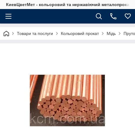
КиевЦветМет - кольоровий та нержавіючий металопрокат. Ки
Товари та послуги
Кольоровий прокат
Мідь
Пруто