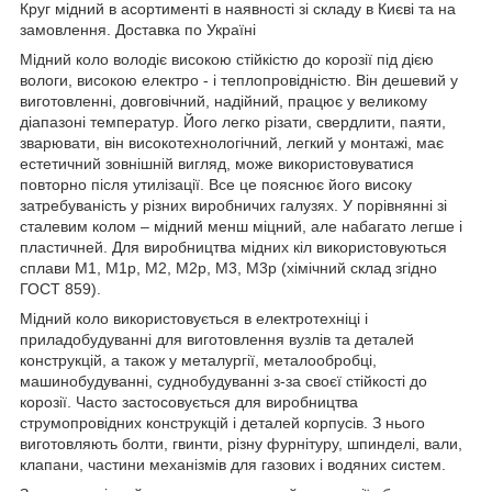
Круг мідний в асортименті в наявності зі складу в Києві та на
замовлення. Доставка по Україні
Мідний коло володіє високою стійкістю до корозії під дією
вологи, високою електро - і теплопровідністю. Він дешевий у
виготовленні, довговічний, надійний, працює у великому
діапазоні температур. Його легко різати, свердлити, паяти,
зварювати, він високотехнологічний, легкий у монтажі, має
естетичний зовнішній вигляд, може використовуватися
повторно після утилізації. Все це пояснює його високу
затребуваність у різних виробничих галузях. У порівнянні зі
сталевим колом – мідний менш міцний, але набагато легше і
пластичней. Для виробництва мідних кіл використовуються
сплави М1, М1р, М2, М2р, М3, М3р (хімічний склад згідно
ГОСТ 859).
Мідний коло використовується в електротехніці і
приладобудуванні для виготовлення вузлів та деталей
конструкцій, а також у металургії, металообробці,
машинобудуванні, суднобудуванні з-за своєї стійкості до
корозії. Часто застосовується для виробництва
струмопровідних конструкцій і деталей корпусів. З нього
виготовляють болти, гвинти, різну фурнітуру, шпинделі, вали,
клапани, частини механізмів для газових і водяних систем.