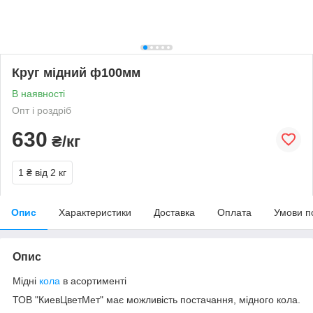
Круг мідний ф100мм
В наявності
Опт і роздріб
630
₴/кг
1 ₴
від 2 кг
Опис
Характеристики
Доставка
Оплата
Умови п
Опис
Мідні
кола
в асортименті
ТОВ "КиевЦветМет" має можливість постачання, мідного кола.