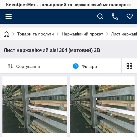
КиевЦветМет - кольоровий та нержавіючий металопрокат. Ки
Товари та послуги
Нержавіючий прокат
Лист нержав
Лист нержавіючий aisi 304 (матовий) 2B
Сортування
0
Фільтри